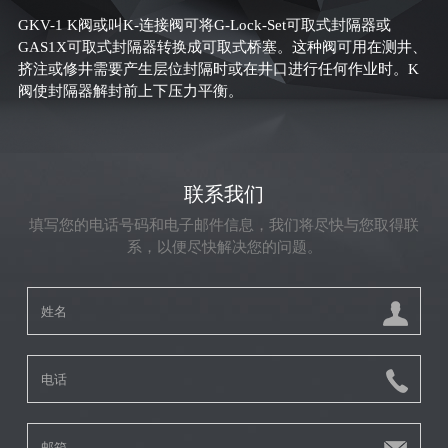
G
KV-1 K
阀或叫
K-
连接阀可将
G-
Lock-Set
可取式封隔器或
G
AS1
X
可取式封隔器转换成可取式桥塞。这种阀可用在测井、
挤注或修井需要产生层位封隔时或在井口进行任何作业时。
K
阀使封隔器解封前上下压力平衡。
联系我们
填写您的电话号码和电子邮件信息，我们将尽快与您取得联
系，以便尽快解决您的问题。