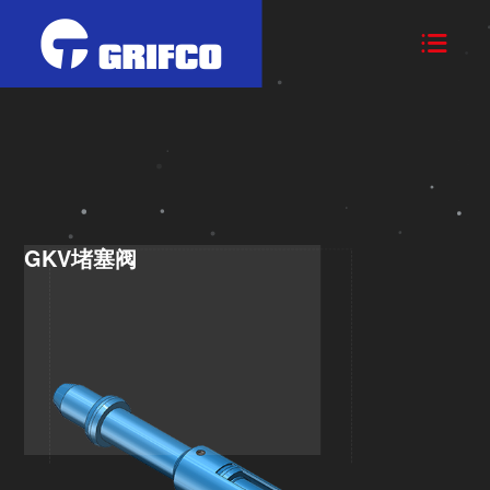

GKV堵塞阀