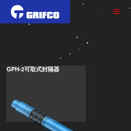

GPH-2可取式封隔器